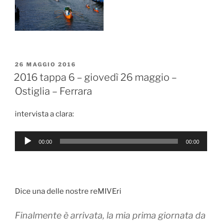
PUBBLICATO
26 MAGGIO 2016
IL
2016 tappa 6 – giovedì 26 maggio –
Ostiglia – Ferrara
intervista a clara:
Audio
00:00
00:00
Player
Dice una delle nostre reMIVEri
Finalmente è arrivata, la mia prima giornata da