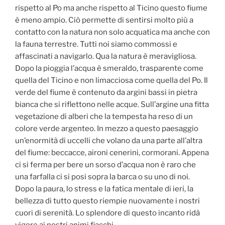
rispetto al Po ma anche rispetto al Ticino questo fiume
è meno ampio. Ciò permette di sentirsi molto più a
contatto con la natura non solo acquatica ma anche con
la fauna terrestre. Tutti noi siamo commossi e
affascinati a navigarlo. Qua la natura è meravigliosa.
Dopo la pioggia l’acqua è smeraldo, trasparente come
quella del Ticino e non limacciosa come quella del Po. Il
verde del fiume è contenuto da argini bassi in pietra
bianca che si riflettono nelle acque. Sull’argine una fitta
vegetazione di alberi che la tempesta ha reso di un
colore verde argenteo. In mezzo a questo paesaggio
un’enormità di uccelli che volano da una parte all’altra
del fiume: beccacce, aironi cenerini, cormorani. Appena
ci si ferma per bere un sorso d’acqua non è raro che
una farfalla ci si posi sopra la barca o su uno di noi.
Dopo la paura, lo stress e la fatica mentale di ieri, la
bellezza di tutto questo riempie nuovamente i nostri
cuori di serenità. Lo splendore di questo incanto ridà
vigore ai nostri animi fiacchi.