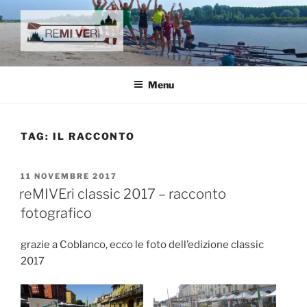
Salta
al
contenuto
reMIVEri
canottaggio e remoturismo
Menu
TAG:
IL RACCONTO
PUBBLICATO
11 NOVEMBRE 2017
IL
reMIVEri classic 2017 – racconto
fotografico
grazie a Coblanco, ecco le foto dell’edizione classic
2017