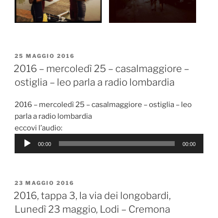
PUBBLICATO
25 MAGGIO 2016
IL
2016 – mercoledì 25 – casalmaggiore –
ostiglia – leo parla a radio lombardia
2016 – mercoledì 25 – casalmaggiore – ostiglia – leo
parla a radio lombardia
eccovi l’audio:
Audio
00:00
00:00
Player
PUBBLICATO
23 MAGGIO 2016
IL
2016, tappa 3, la via dei longobardi,
Lunedì 23 maggio, Lodi – Cremona