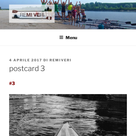
Salta
al
contenuto
reMIVEri
canottaggio e remoturismo
Menu
PUBBLICATO
4 APRILE 2017
DI
REMIVERI
IL
postcard 3
#3