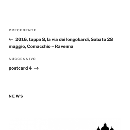
Navigazione
Articolo
PRECEDENTE
articoli
precedente:
2016, tappa 8, la via dei longobardi, Sabato 28
maggio, Comacchio – Ravenna
Articolo
SUCCESSIVO
successivo
postcard 4
NEWS