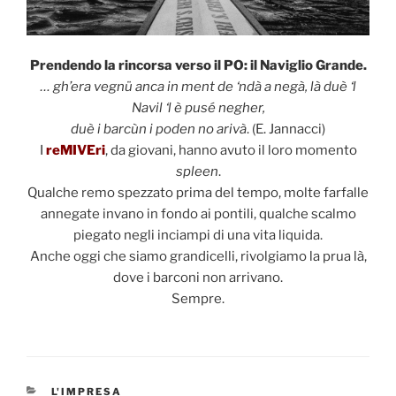
Prendendo la rincorsa verso il PO: il Naviglio Grande.
… gh’era vegnü anca in ment de ‘ndà a negà, là duè ‘l
Navil ‘l è pusé negher,
duè i barcùn i poden no arivà
. (E. Jannacci)
I
reMIVEri
, da giovani, hanno avuto il loro momento
spleen
.
Qualche remo spezzato prima del tempo, molte farfalle
annegate invano in fondo ai pontili, qualche scalmo
piegato negli inciampi di una vita liquida.
Anche oggi che siamo grandicelli, rivolgiamo la prua là,
dove i barconi non arrivano.
Sempre.
CATEGORIE
L'IMPRESA