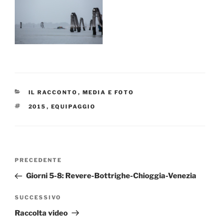
CATEGORIE
IL RACCONTO
,
MEDIA E FOTO
TAG
2015
,
EQUIPAGGIO
Navigazione
Articolo
PRECEDENTE
articoli
precedente:
Giorni 5-8: Revere-Bottrighe-Chioggia-Venezia
Articolo
SUCCESSIVO
successivo
Raccolta video