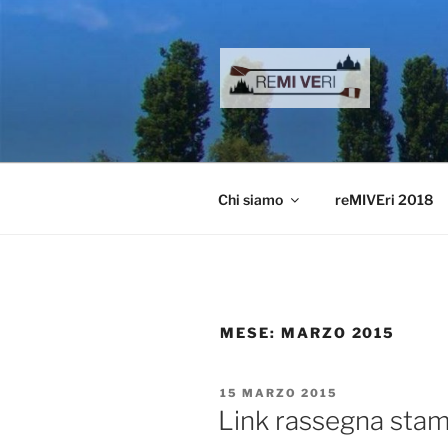
Salta
al
contenuto
reMIVEri
canottaggio e remoturismo
Chi siamo
reMIVEri 2018
MESE:
MARZO 2015
PUBBLICATO
15 MARZO 2015
IL
Link rassegna sta