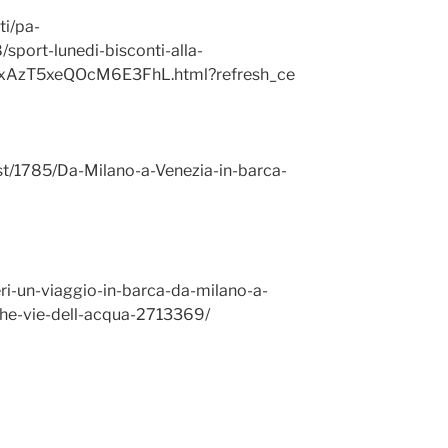
ti/pa-
port-lunedi-bisconti-alla-
YqxAzT5xeQOcM6E3FhL.html?refresh_ce
t/1785/Da-Milano-a-Venezia-in-barca-
eri-un-viaggio-in-barca-da-milano-a-
iche-vie-dell-acqua-2713369/