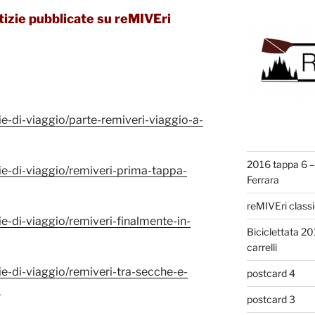
otizie pubblicate su reMIVEri
zie-di-viaggio/parte-remiveri-viaggio-a-
2016 tappa 6 – 
zie-di-viaggio/remiveri-prima-tappa-
Ferrara
reMIVEri class
ie-di-viaggio/remiveri-finalmente-in-
Biciclettata 2
carrelli
zie-di-viaggio/remiveri-tra-secche-e-
postcard 4
a
postcard 3