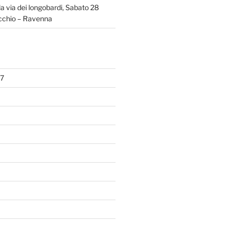
la via dei longobardi, Sabato 28
chio – Ravenna
7