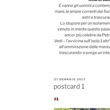
E vanno gli uomini a contempla
mare, le ampie correnti dei fium
astri e trascuran
Lo stupore per un isolament
venuto in mente questo passo
ancor più celebre da Pet
Vedi – l’avvicina sull’isola 1 altr
all’ammirazione delle meravi
trascurando: e porge un inte
PUBBLICATO
27 GENNAIO 2017
IL
postcard 1
#1