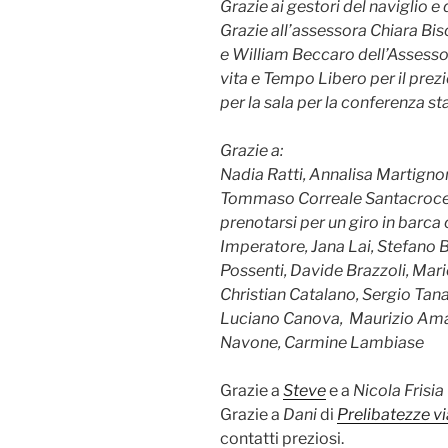
Grazie ai gestori del naviglio e 
Grazie all’assessora Chiara Bi
e William Beccaro dell’Assessor
vita e Tempo Libero per il prezi
per la sala per la conferenza 
Grazie a:
Nadia Ratti, Annalisa Martignoni
Tommaso Correale Santacroce, L
prenotarsi per un giro in barca 
Imperatore, Jana Lai, Stefano B
Possenti, Davide Brazzoli, Mari
Christian Catalano, Sergio Tana
Luciano Canova, Maurizio Amat
Navone, Carmine Lambiase
Grazie a
Steve
e a
Nicola Frisia
Grazie a
Dani
di
Prelibatezze vi
contatti preziosi.