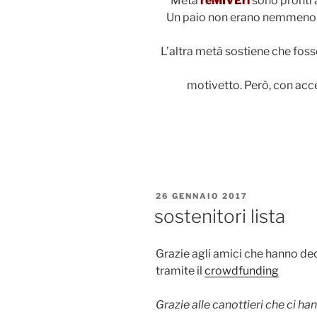
Metà
reMIVEri
sono pronti 
Un paio non erano nemmeno in
L’altra metà sostiene che foss
motivetto. Però, con acc
PUBBLICATO
26 GENNAIO 2017
IL
sostenitori lista
Grazie agli amici che hanno dec
tramite il
crowdfunding
Grazie alle canottieri che ci ha