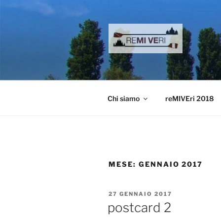
Salta
al
contenuto
reMIVEri
canottaggio e remoturismo
Chi siamo
reMIVEri 2018
MESE:
GENNAIO 2017
PUBBLICATO
27 GENNAIO 2017
IL
postcard 2