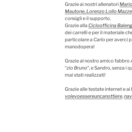
Grazie ai nostri allenatori
Mario
Mautone
,
Lorenzo Lollo Mazzeo
consigli e il supporto.
Grazie alla
Cicloofficina Balen
dei carrelli e per il materiale 
particolare a
Carlo
per averci p
manodopera!
Grazie al nostro amico fabbro
“
zio Bruno
“, e Sandro, senza i q
mai stati realizzati!
Grazie alle testate internet e a
volevoessereuncanottiere
,
nav