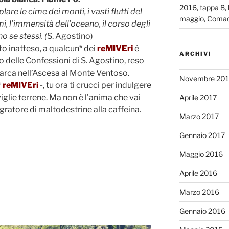
2016, tappa 8, 
re le cime dei monti, i vasti flutti del
maggio, Comac
i, l’immensità dell’oceano, il corso degli
o se stessi. (
S. Agostino)
o inatteso, a qualcun* dei
reMIVEri
è
ARCHIVI
 delle Confessioni di S. Agostino, reso
rarca nell’Ascesa al Monte Ventoso.
Novembre 201
*
reMIVEri
-, tu ora ti crucci per indulgere
glie terrene. Ma non è l’anima che vai
Aprile 2017
gratore di maltodestrine alla caffeina.
Marzo 2017
Gennaio 2017
Maggio 2016
Aprile 2016
Marzo 2016
Gennaio 2016