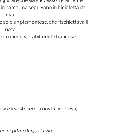
a giurare che sia successo veramente.
 barca, ma seguivano in bicicletta da
riva.
e solo un piemontese, che fischiettava il
noto
ento inequivocabilmente francese.
iso di sostenere la nostra impresa,
nno ospitato lungo la via.