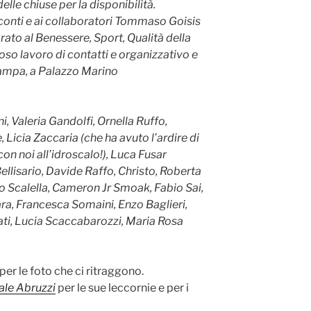
delle chiuse per la disponibilità.
sconti e ai collaboratori Tommaso Goisis
ato al Benessere, Sport, Qualità della
oso lavoro di contatti e organizzativo e
stampa, a Palazzo Marino
, Valeria Gandolfi, Ornella Ruffo,
icia Zaccaria (che ha avuto l’ardire di
con noi all’idroscalo!), Luca Fusar
ellisario, Davide Raffo, Christo, Roberta
o Scalella, Cameron Jr Smoak, Fabio Sai,
ra, Francesca Somaini, Enzo Baglieri,
i, Lucia Scaccabarozzi, Maria Rosa
per le foto che ci ritraggono.
ale Abruzzi
per le sue leccornie e per i