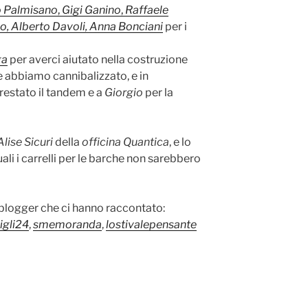
 Palmisano
,
Gigi Ganino
,
Raffaele
, Alberto Davoli, Anna Bonciani
per i
ga
per averci aiutato nella costruzione
che abbiamo cannibalizzato, e in
restato il tandem e a
Giorgio
per la
Alise Sicuri
della
officina Quantica
, e lo
uali i carrelli per le barche non sarebbero
i blogger che ci hanno raccontato:
igli24
,
smemoranda
,
lostivalepensante