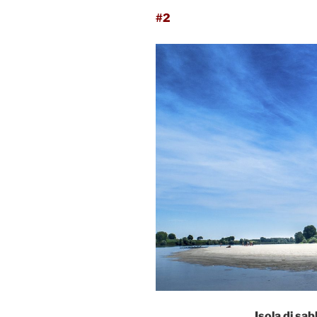
#2
Isola di sa