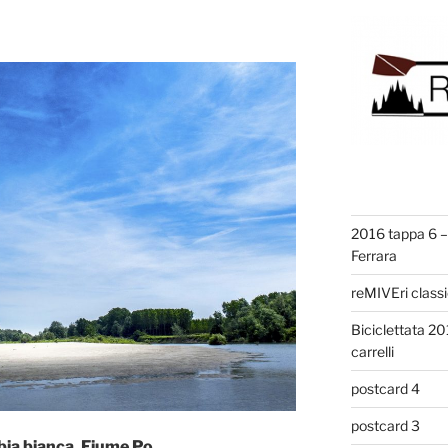
2016 tappa 6 – 
Ferrara
reMIVEri class
Biciclettata 2
carrelli
postcard 4
postcard 3
bbia bianca. Fiume Po.