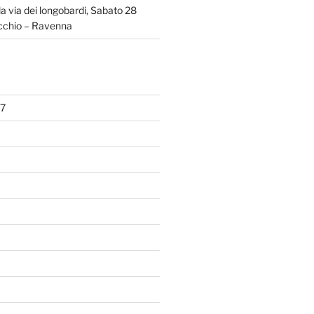
la via dei longobardi, Sabato 28
chio – Ravenna
7