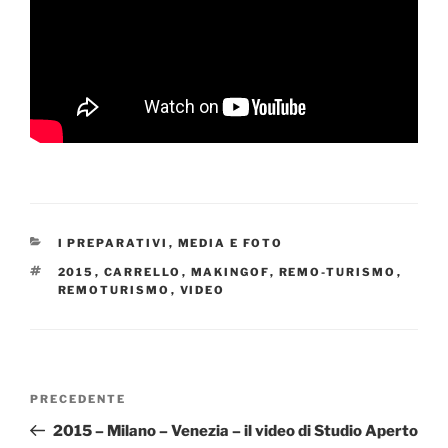
CATEGORIE
I PREPARATIVI
,
MEDIA E FOTO
TAG
2015
,
CARRELLO
,
MAKINGOF
,
REMO-TURISMO
,
REMOTURISMO
,
VIDEO
Navigazione
Articolo
PRECEDENTE
articoli
precedente:
2015 – Milano – Venezia – il video di Studio Aperto