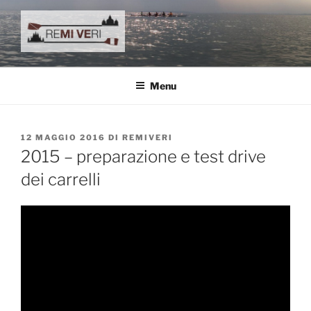
Salta
al
contenuto
reMIVEri
canottaggio e remoturismo
Menu
PUBBLICATO
12 MAGGIO 2016
DI
REMIVERI
IL
2015 – preparazione e test drive
dei carrelli